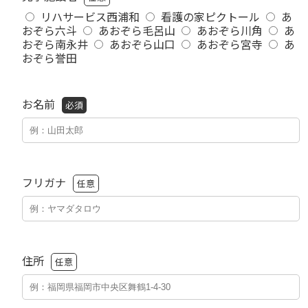
リハサービス西浦和
看護の家ピクトール
あ
おぞら六斗
あおぞら毛呂山
あおぞら川角
あ
おぞら南永井
あおぞら山口
あおぞら宮寺
あ
おぞら誉田
お名前
必須
フリガナ
任意
住所
任意