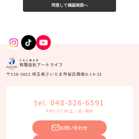
な措置を講じ、安全対策を実施し個人情報の厳重な管
理を行ないます。
個人情報の利用目的
お客さまからお預かりした個人情報は、当法人からの
ご連絡や業務のご案内やご質問に対する回答として、
電子メールや資料のご送付に利用いたします。
個人情報の第三者への開示・提供の禁止
当法人は、お客さまよりお預かりした個人情報を適切
〒338-0832 埼玉県さいたま市桜区西堀8-14-23
に管理し、次のいずれかに該当する場合を除き、個人
情報を第三者に開示いたしません。
お客さまの同意がある場合
tel. 048-826-6591
お客さまが希望されるサービスを行なうために当
9:00～17:00 土・日・祝休
法人が業務を委託する業者に対して開示する場合
法令に基づき開示することが必要である場合
お問い合わせ
個人情報の安全対策