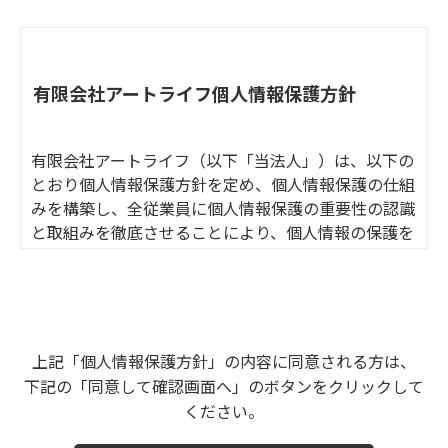
有限会社アートライフ個人情報保護方針
有限会社アートライフ（以下「当法人」）は、以下の
とおり個人情報保護方針を定め、個人情報保護の仕組
みを構築し、全従業員に個人情報保護の重要性の認識
と取組みを徹底させることにより、個人情報の保護を
推進致します。
個人情報の管理
当法人は、お客さまの個人情報を正確かつ最新の状態
上記「個人情報保護方針」の内容に同意される方は、
に保ち、個人情報への不正アクセス・紛失・破損・改
下記の「同意して確認画面へ」のボタンをクリックして
ざん・漏洩などを防止するため、セキュリティシステ
ください。
ムの維持・管理体制の整備・社員教育の徹底等の必要