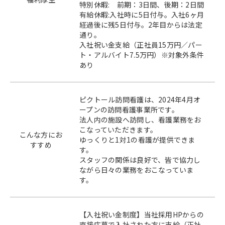
特別休暇: 前期：3日間、後期：2日間
有給休暇:入社時に5日付与。入社6ヶ月
経過後に残5日付与。2年目からは法定
通り。
入社祝い金支給（正社員15万円／パー
ト・アルバイト7.5万円）※対象外条件
あり
ピクトール訪問看護は、2024年4月オ
ープンの訪問看護事業所です。
法人内の施設へ訪問し、看護業務をお
こなっていただきます。
こんな方にお
ゆっくりと1対1の看護が提供できま
すすめ
す。
スタッフの関係は良好で、皆で協力し
ながら日々の業務をおこなっていま
す。
【入社祝い金制度】当社採用HPからの
直接応募で入社された方に支給（正社