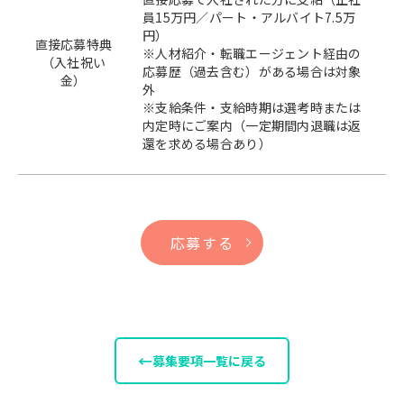
員15万円／パート・アルバイト7.5万
円）
直接応募特典
※人材紹介・転職エージェント経由の
（入社祝い
応募歴（過去含む）がある場合は対象
金）
外
※支給条件・支給時期は選考時または
内定時にご案内（一定期間内退職は返
還を求める場合あり）
応募する
←
募集要項一覧に戻る